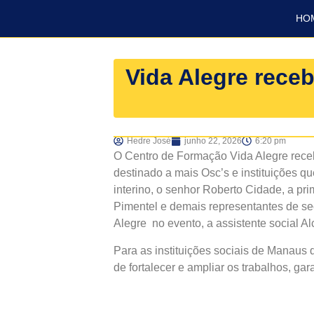
HO
Vida Alegre rece
Hedre José
junho 22, 2026
6:20 pm
O Centro de Formação Vida Alegre rece
destinado a mais Osc’s e instituições 
interino, o senhor Roberto Cidade, a p
Pimentel e demais representantes de se
Alegre no evento, a assistente social A
Para as instituições sociais de Manaus 
de fortalecer e ampliar os trabalhos, g