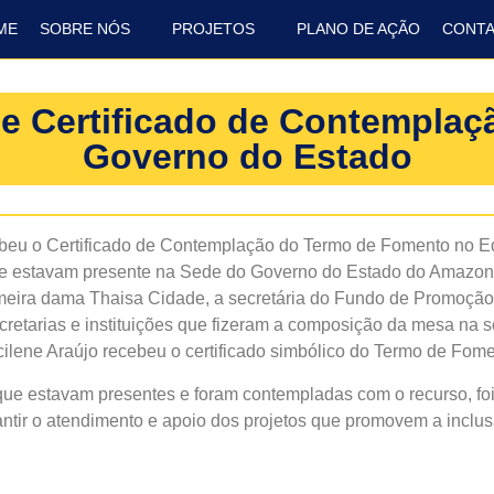
ME
SOBRE NÓS
PROJETOS
PLANO DE AÇÃO
CONT
be Certificado de Contempla
Governo do Estado
beu o Certificado de Contemplação do Termo de Fomento no Edi
que estavam presente na Sede do Governo do Estado do Amazona
rimeira dama Thaisa Cidade, a secretária do Fundo de Promoção
cretarias e instituições que fizeram a composição da mesa na 
lcilene Araújo recebeu o certificado simbólico do Termo de Fom
que estavam presentes e foram contempladas com o recurso, foi
arantir o atendimento e apoio dos projetos que promovem a inclu