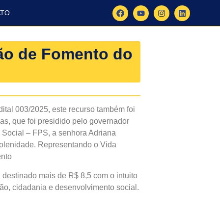
ATO
ção de Fomento do
tal 003/2025, este recurso também foi
s, que foi presidido pelo governador
 Social – FPS, a senhora Adriana
solenidade. Representando o Vida
ento
 destinado mais de R$ 8,5 com o intuito
são, cidadania e desenvolvimento social.