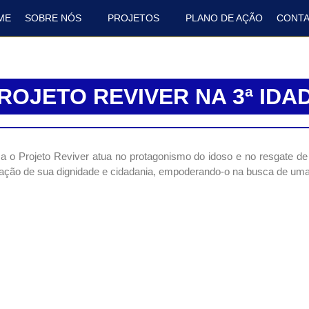
ME
SOBRE NÓS
PROJETOS
PLANO DE AÇÃO
CONT
ROJETO REVIVER NA 3ª IDA
a o Projeto Reviver atua no protagonismo do idoso e no resgate de 
vação de sua dignidade e cidadania, empoderando-o na busca de uma 