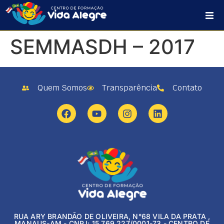
HOME
SEMMASDH – 2017
SOBRE NÓS
PROJETOS
Quem Somos
Transparência
Contato
PLANO DE AÇÃO
CONTATO
RUA ARY BRANDÃO DE OLIVEIRA, N°68 VILA DA PRATA ,
MANAUS-AM - CNPJ: 15.769.227/0001-73 - CENTRO DE