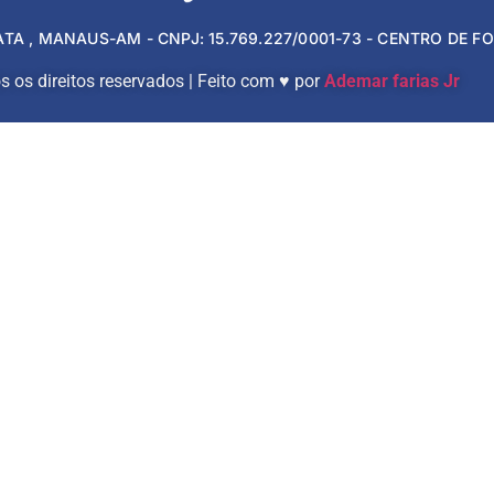
ATA , MANAUS-AM - CNPJ: 15.769.227/0001-73 - CENTRO DE 
 os direitos reservados | Feito com ♥ por
Ademar farias Jr