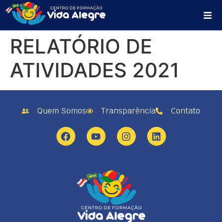
HOME
RELATÓRIO DE
SOBRE NÓS
ATIVIDADES 2021
PROJETOS
Quem Somos
Transparência
Contato
PLANO DE AÇÃO
CONTATO