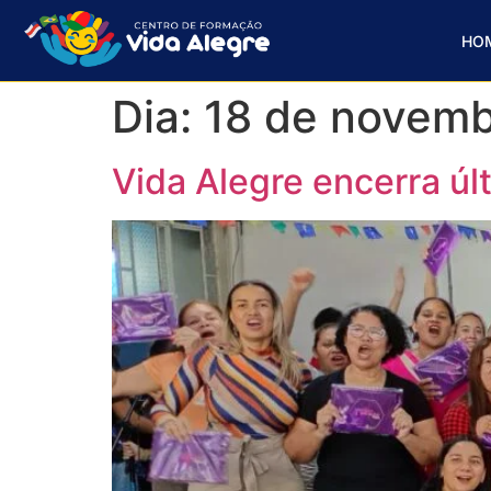
HO
Dia:
18 de novemb
Vida Alegre encerra ú