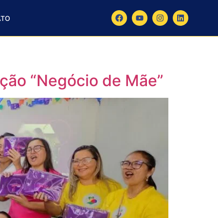
ATO
tação “Negócio de Mãe”